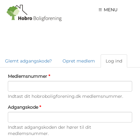
Gå til hovedindhold
MENU
Glemt adgangskode?
Opret medlem
Log ind
(aktiv
Primære faneblade
fane)
Medlemsnummer
*
Indtast dit hobroboligforening.dk medlemsnummer.
Adgangskode
*
Indtast adgangskoden der hører til dit
medlemsnummer.